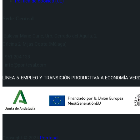
Política de cookies (UE)
Sede Central
Bulevar Marie Curie, Urb. Cerrado del Aguila, 2,
Oficina 2, Mijas Costa (Málaga)
951 204 138
info@pontesal.com
LÍNEA 5: EMPLEO Y TRANSICIÓN PRODUCTIVA A ECONOMÍA VERDE 
Copyright © 2024
Pontesal