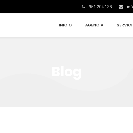
951 204 138
inf
INICIO
AGENCIA
SERVIC
Blog