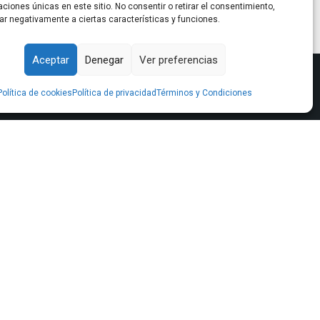
caciones únicas en este sitio. No consentir o retirar el consentimiento,
ar negativamente a ciertas características y funciones.
Aceptar
Denegar
Ver preferencias
Política de cookies
Política de privacidad
Términos y Condiciones
Sede Central
Bulevar Marie Curie, Urb. Cerrado del
Aguila, 2, Oficina 2, Mijas Costa
(Málaga)
951 204 138
info@pontesal.com