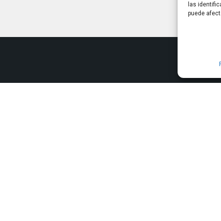
las identifi
puede afect
Información
rtners de Google, por lo que
Agencia
amos con más de 300 clientes
Política de privacidad
Términos y Condiciones
Política de cookies (UE)