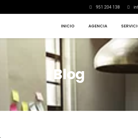
951 204 138
in
INICIO
AGENCIA
SERVIC
Blog