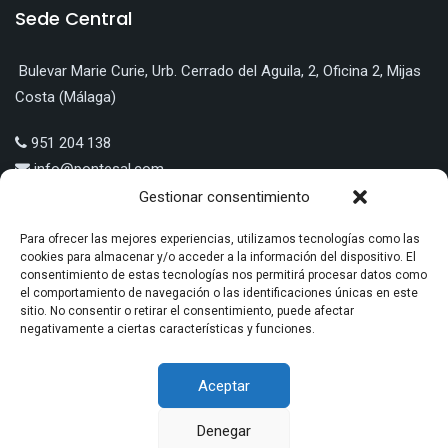
Sede Central
Bulevar Marie Curie, Urb. Cerrado del Aguila, 2, Oficina 2, Mijas
Costa (Málaga)
951 204 138
info@pontesal.com
Gestionar consentimiento
Para ofrecer las mejores experiencias, utilizamos tecnologías como las
cookies para almacenar y/o acceder a la información del dispositivo. El
consentimiento de estas tecnologías nos permitirá procesar datos como
LÍNEA 5: EMPLEO Y TRANSICIÓN PRODUCTIVA A ECONOMÍA
el comportamiento de navegación o las identificaciones únicas en este
VERDE O ECONOMÍA DIGITAL | PONTE SAL PUBLICIDAD S.L.U |
sitio. No consentir o retirar el consentimiento, puede afectar
negativamente a ciertas características y funciones.
EXPTE. Nº: MA/NPT/0397/2022
Aceptar
Denegar