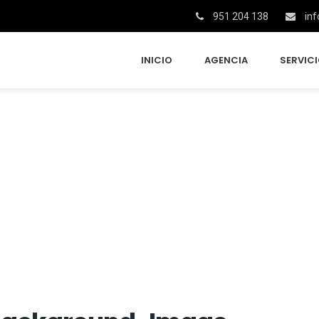
951 204 138
inf
INICIO
AGENCIA
SERVIC
Blog