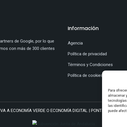
Información
rtners de Google, por lo que
Agencia
amos con más de 300 clientes
Política de privacidad
Términos y Condiciones
Política de cookies (UE)
Para ofrece
almacenar y
tecnologías
las identifi
VA A ECONOMÍA VERDE O ECONOMÍA DIGITAL | PONTE SAL PUBLICID
puede afect