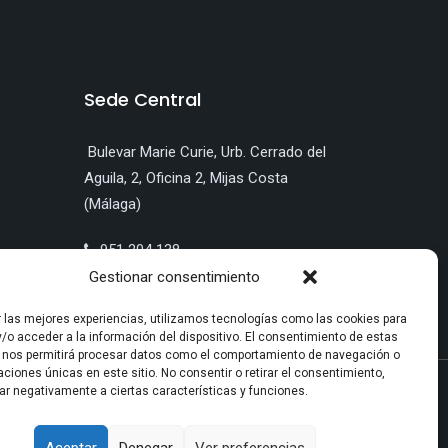
Sede Central
Bulevar Marie Curie, Urb. Cerrado del
Aguila, 2, Oficina 2, Mijas Costa
(Málaga)
951 204 138
info@pontesal.com
Gestionar consentimiento
r las mejores experiencias, utilizamos tecnologías como las cookies para
/o acceder a la información del dispositivo. El consentimiento de estas
 nos permitirá procesar datos como el comportamiento de navegación o
caciones únicas en este sitio. No consentir o retirar el consentimiento,
AD S.L.U | EXPTE. Nº: MA/NPT/0397/2022
ar negativamente a ciertas características y funciones.
Aceptar
Denegar
Ver preferencias