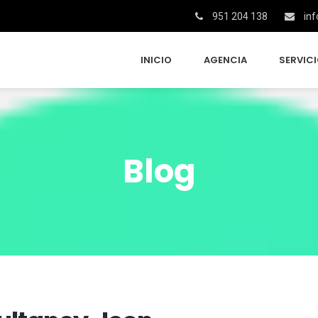
951 204 138
inf
INICIO
AGENCIA
SERVIC
Blog