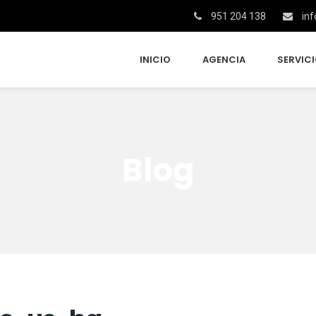
951 204 138
inf
INICIO
AGENCIA
SERVIC
Blog