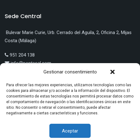
Sede Central
Bulevar Marie Curie, Urb. Cerrado del Aguila, 2, Oficina 2, Mijas
Costa (Málaga)
951 204 138
info@pontesal.com
Gestionar consentimiento
Para ofrecer las mejores experiencias, utilizamos tecnologías como las
cookies para almacenar y/o acceder a la información del dispositivo. El
consentimiento de estas tecnologías nos permitirá procesar datos como
LÍNEA 5: EMPLEO Y TRANSICIÓN PRODUCTIVA A ECONOMÍA
el comportamiento de navegación o las identificaciones únicas en este
VERDE O ECONOMÍA DIGITAL | PONTE SAL PUBLICIDAD S.L.U |
sitio. No consentir o retirar el consentimiento, puede afectar
negativamente a ciertas características y funciones.
EXPTE. Nº: MA/NPT/0397/2022
Aceptar