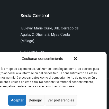
Sede Central
Bulevar Marie Curie, Urb. Cerrado del
Aguila, 2, Oficina 2, Mijas Costa
(Málaga)
951 204 138
info@pontesal.com
Gestionar consentimiento
r las mejores experiencias, utilizamos tecnologías como las cookies para
/o acceder a la información del dispositivo. El consentimiento de estas
 nos permitirá procesar datos como el comportamiento de navegación o
caciones únicas en este sitio. No consentir o retirar el consentimiento,
AD S.L.U | EXPTE. Nº: MA/NPT/0397/2022
ar negativamente a ciertas características y funciones.
Aceptar
Denegar
Ver preferencias