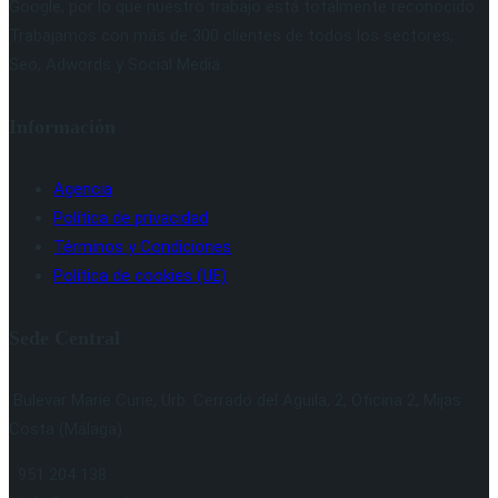
Google, por lo que nuestro trabajo está totalmente reconocido.
Trabajamos con más de 300 clientes de todos los sectores,
Seo, Adwords y Social Media.
Información
Agencia
Política de privacidad
Términos y Condiciones
Política de cookies (UE)
Sede Central
Bulevar Marie Curie, Urb. Cerrado del Aguila, 2, Oficina 2, Mijas
Costa (Málaga)
951 204 138