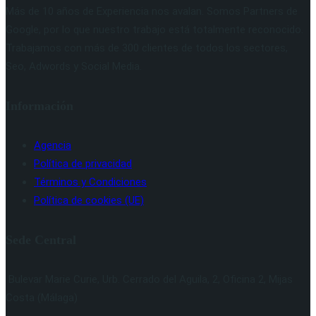
Más de 10 años de Experiencia nos avalan. Somos Partners de
Google, por lo que nuestro trabajo está totalmente reconocido.
Trabajamos con más de 300 clientes de todos los sectores,
Seo, Adwords y Social Media.
Información
Agencia
Política de privacidad
Términos y Condiciones
Política de cookies (UE)
Sede Central
Bulevar Marie Curie, Urb. Cerrado del Aguila, 2, Oficina 2, Mijas
Costa (Málaga)