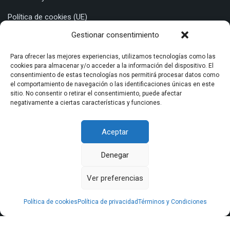
Política de cookies (UE)
Gestionar consentimiento
Sede Central
Para ofrecer las mejores experiencias, utilizamos tecnologías como las
cookies para almacenar y/o acceder a la información del dispositivo. El
consentimiento de estas tecnologías nos permitirá procesar datos como
Bulevar Marie Curie, Urb. Cerrado del Aguila, 2, Oficina 2, Mijas
el comportamiento de navegación o las identificaciones únicas en este
Costa (Málaga)
sitio. No consentir o retirar el consentimiento, puede afectar
negativamente a ciertas características y funciones.
951 204 138
info@pontesal.com
Aceptar
Denegar
Ver preferencias
LÍNEA 5: EMPLEO Y TRANSICIÓN PRODUCTIVA A ECONOMÍA
VERDE O ECONOMÍA DIGITAL | PONTE SAL PUBLICIDAD S.L.U |
Política de cookies
Política de privacidad
Términos y Condiciones
EXPTE. Nº: MA/NPT/0397/2022