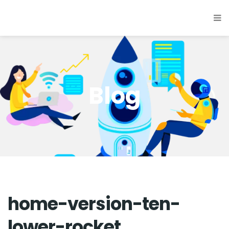
Blog
home-version-ten-
lower-rocket