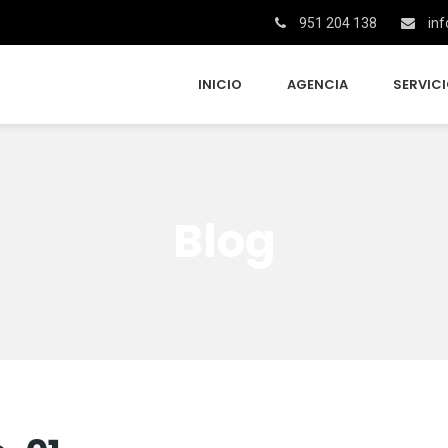
951 204 138
inf
INICIO
AGENCIA
SERVIC
Blog