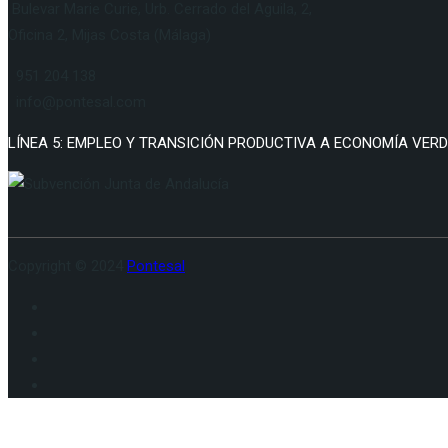
Bulevar Marie Curie, Urb. Cerrado del Aguila, 2,
Oficina 2, Mijas Costa (Málaga)
951 204 138
info@pontesal.com
LÍNEA 5: EMPLEO Y TRANSICIÓN PRODUCTIVA A ECONOMÍA VERDE 
Copyright © 2024
Pontesal