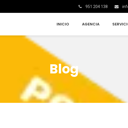
951 204 138
inf
INICIO
AGENCIA
SERVIC
Blog