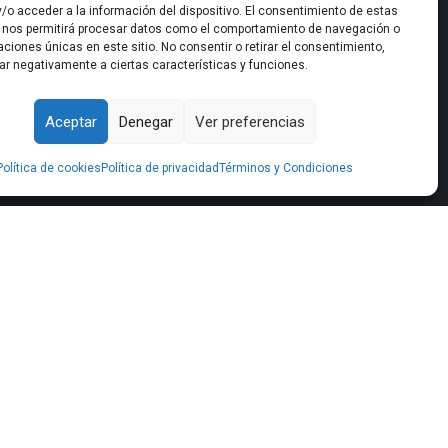
/o acceder a la información del dispositivo. El consentimiento de estas
 nos permitirá procesar datos como el comportamiento de navegación o
caciones únicas en este sitio. No consentir o retirar el consentimiento,
ar negativamente a ciertas características y funciones.
Sede Central
Aceptar
Denegar
Ver preferencias
Bulevar Marie Curie, Urb. Cerrado del
Aguila, 2, Oficina 2, Mijas Costa
Política de cookies
Política de privacidad
Términos y Condiciones
(Málaga)
951 204 138
info@pontesal.com
AD S.L.U | EXPTE. Nº: MA/NPT/0397/2022