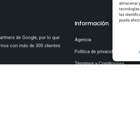
almacenar y
tecnologías
las identifi
puede afect
Información
rtners de Google, por lo que
Agencia
amos con más de 300 clientes
Política de privacidad
Términos y Condiciones
Política de cookies (UE)
VA A ECONOMÍA VERDE O ECONOMÍA DIGITAL | PONTE SAL PUBLICID