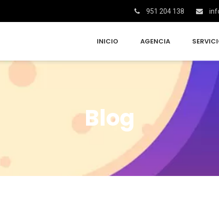
951 204 138
inf
INICIO
AGENCIA
SERVIC
Blog