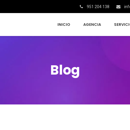
951 204 138
inf
INICIO
AGENCIA
SERVIC
Blog