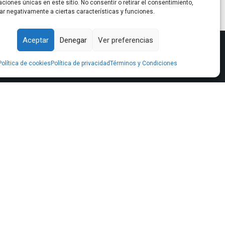
caciones únicas en este sitio. No consentir o retirar el consentimiento,
ar negativamente a ciertas características y funciones.
Aceptar
Denegar
Ver preferencias
Política de cookies
Política de privacidad
Términos y Condiciones
Sede Central
Bulevar Marie Curie, Urb. Cerrado del
Aguila, 2, Oficina 2, Mijas Costa
(Málaga)
951 204 138
info@pontesal.com