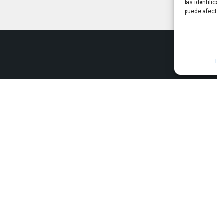
las identifi
puede afect
Información
rtners de Google, por lo que
Agencia
amos con más de 300 clientes
Política de privacidad
Términos y Condiciones
Política de cookies (UE)